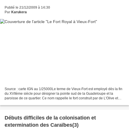
Publié le 21/12/2009 à 14:30
Par
Karukera
Source : carte IGN au 1/25000Le terme de Vieux-Fort est employé dès la fin
du XVIIème siècle pour désigner la pointe sud de la Guadeloupe et la
paroisse de ce quartier. Ce nom rappelle le fort construit par de L'Olive et
complètement abandonné après la...
Débuts difficiles de la colonisation et
extermination des Caraïbes(3)