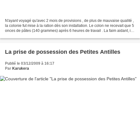
N'ayant voyagé qu'avec 2 mois de provisions , de plus de mauvaise qualité ,
la colonie fut mise à la ration dès son installation. Le colon ne recevait que 5
onces de pâtes (140 grammes) après 6 heures de travail . La faim aidant, ils
se mirent à manger...
La prise de possession des Petites Antilles
Publié le 03/12/2009 à 16:17
Par
Karukera